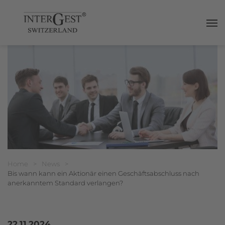
Haup
Breadcrumbnavigation
Sie befinden sich hier:
Home
>
News
>
Bis wann kann ein Aktionär einen Geschäftsabschluss nach
anerkanntem Standard verlangen?
22.11.2024