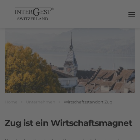
Haup
Breadcrumbnavigation
Sie befinden sich hier:
Home
>
Unternehmen
>
Wirtschaftsstandort Zug
Zug ist ein Wirtschaftsmagnet