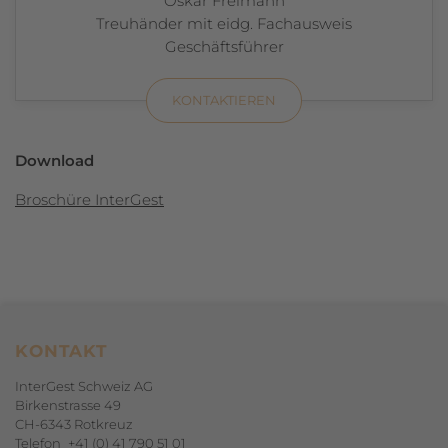
Oskar Freimann
Treuhänder mit eidg. Fachausweis
Geschäftsführer
KONTAKTIEREN
Download
Broschüre InterGest
Footerbereich
KONTAKT
InterGest Schweiz AG
Birkenstrasse 49
CH-6343 Rotkreuz
Telefon
+41 (0) 41 790 51 01