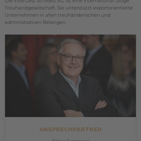
Die InterGest Schweiz AG ist eine international tätige
Treuhandgesellschaft. Sie unterstützt exportorientierte
Unternehmen in allen treuhänderischen und
administrativen Belangen.
ANSPRECHPARTNER