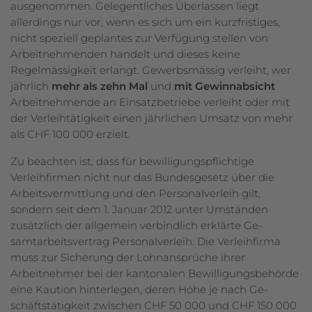
ausgenommen. Ge­le­gentliches Überlassen liegt
allerdings nur vor, wenn es sich um ein kurz­fristiges,
nicht speziell geplantes zur Verfügung stellen von
Arbeitnehmenden handelt und dieses keine
Regelmässigkeit erlangt. Gewerbsmässig verleiht, wer
jährlich
mehr als zehn Mal
und
mit Gewinnabsicht
Arbeitnehmende an Einsatzbetriebe verleiht oder mit
der Verleihtätigkeit einen jährlichen Umsatz von mehr
als CHF 100 000 erzielt.
Zu beachten ist, dass für bewilligungspflichtige
Verleihfirmen nicht nur das Bundes­gesetz über die
Arbeitsvermittlung und den Personalverleih gilt,
sondern seit dem 1. Januar 2012 unter Umständen
zusätzlich der allgemein verbindlich erklärte Ge­
samtarbeitsvertrag Personalverleih. Die Verleihfirma
muss zur Siche­rung der Lohnansprüche ihrer
Arbeitnehmer bei der kantonalen Be­wil­li­gungs­behörde
eine Kaution hinterlegen, deren Höhe je nach Ge­
schäftstätigkeit zwischen CHF 50 000 und CHF 150 000