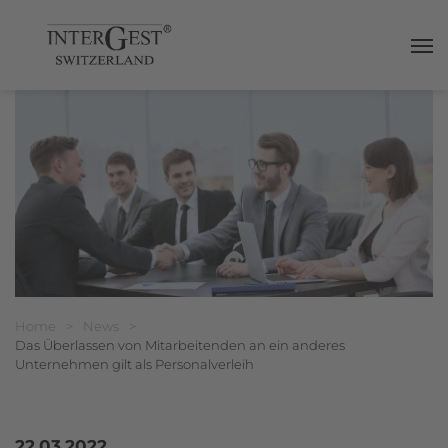
Haup
Breadcrumbnavigation
Sie befinden sich hier:
Home
>
News
>
Das Überlassen von Mitarbeitenden an ein anderes
Unternehmen gilt als Personalverleih
22.03.2022