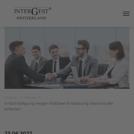
Haup
Breadcrumbnavigation
Sie befinden sich hier:
Home
>
News
>
Entschädigung wegen fristloser Entlassung: das sind die
Kriterien
23.06.2022