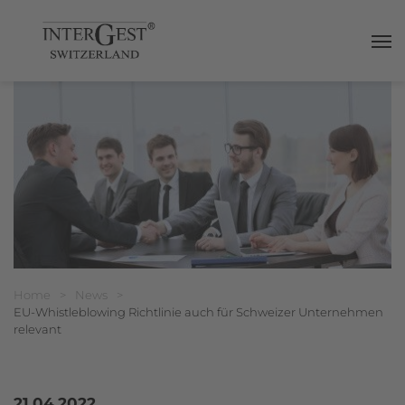
Haup
Breadcrumbnavigation
Sie befinden sich hier:
Home
>
News
>
EU-Whistleblowing Richtlinie auch für Schweizer Unternehmen
relevant
21.04.2022