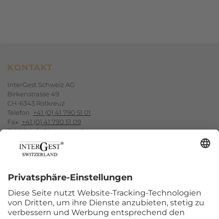
Footerbereich
KONTAKT
InterGest Schweiz AG
Birkenstrasse 49
CH-6343 Rotkreuz
Telefon
+41 (0) 41 790 51 01
Fax
+41 (0) 41 790 51 09
E-Mail
info@intergest.ch
NEWSLETTER-ANMELDUNG
ABONNIEREN