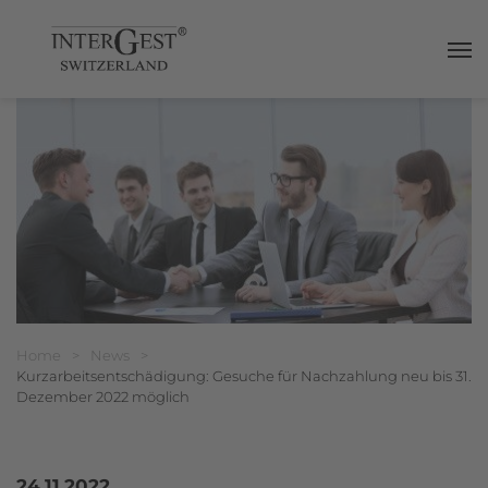
Haup
Breadcrumbnavigation
Sie befinden sich hier:
Home
>
News
>
Kurzarbeitsentschädigung: Gesuche für Nachzahlung neu bis 31.
Dezember 2022 möglich
24.11.2022