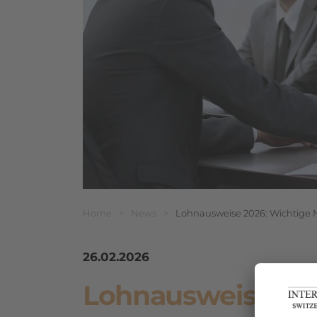
Breadcrumbnavigat
Sie befinden sich hier:
Home
>
News
>
Lohnausweise 2026: Wichtige 
26.02.2026
Lohnausweise 202