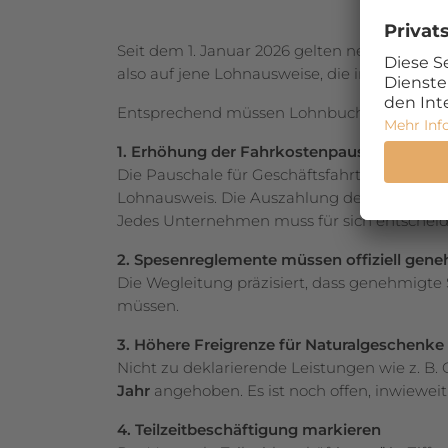
Seit dem 1. Januar 2026 gelten neue Regelu
also auf jene Lohnausweise, die im Jahr 2027
Entsprechend müssen Lohnbuchhaltung, Spe
1. Erhöhung der Fahrkostenpauschale
Die Pauschale für Geschäftsfahrten mit dem 
Lohnausweis. Die Auszahlung des neuen Ansa
Jedes Unternehmen muss für sich entscheide
2. Spesenreglemente müssen offiziell gene
Die Wegleitung präzisiert, dass genehmigt
müssen.
3. Höhere Freigrenze für Naturalgeschenk
Nicht zu deklarierende Leistungen wie z. B.
Jahr
angehoben. Es ist noch offen, inwiewei
4. Teilzeitbeschäftigung markieren