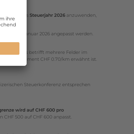
weise für das
Steuerjahr 2026
anzuwenden,
ab dem 1. Januar 2026 angepasst werden.
lometer. Das betrifft mehrere Felder im
n Spesenreglement CHF 0.70/km erwähnt ist.
eizerischen Steuerkonferenz entsprechen
grenze wird auf CHF 600 pro
on CHF 500 auf CHF 600 anpasst.