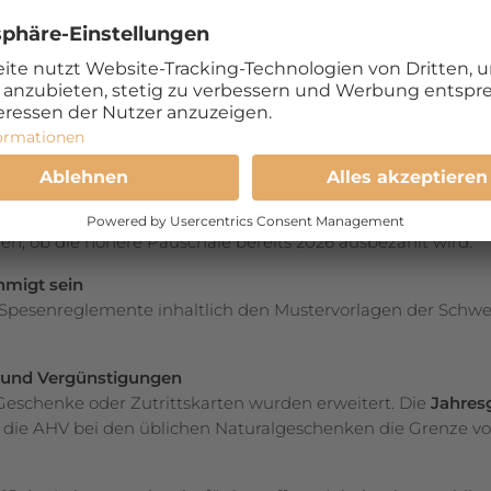
ngen für den Lohnausweis. Sie sind erstmals auf die Lohnaus
 ausgestellt werden.
senreglemente und Pauschalen bereits für Abrechnungen 
privaten Auto wird erhöht von CHF 0.70 auf CHF 0.75 pro Ki
tzes ist auch dann erlaubt, wenn im bereits ge­neh­migte
n, ob die höhere Pauschale bereits 2026 ausbezahlt wird.
hmigt sein
e Spesenreglemente inhaltlich den Mustervorlagen der Schw
e und Vergünstigungen
 Geschenke oder Zutrittskarten wurden erweitert. Die
Jahres
t die AHV bei den üblichen Naturalgeschenken die Grenze v