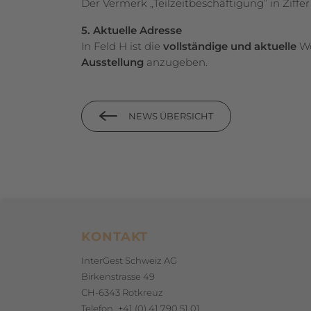
Der Vermerk „Teilzeitbeschäftigung” in Ziffe
5. Aktuelle Adresse
In Feld H ist die
vollständige und aktuelle
Wo
Ausstellung
an­zu­geben.
NEWS ÜBERSICHT
Footerbereich
KONTAKT
InterGest Schweiz AG
Birkenstrasse 49
CH-6343 Rotkreuz
Telefon
+41 (0) 41 790 51 01