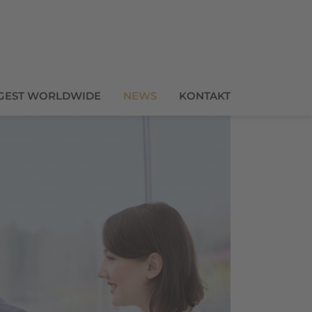
GEST WORLDWIDE
NEWS
KONTAKT