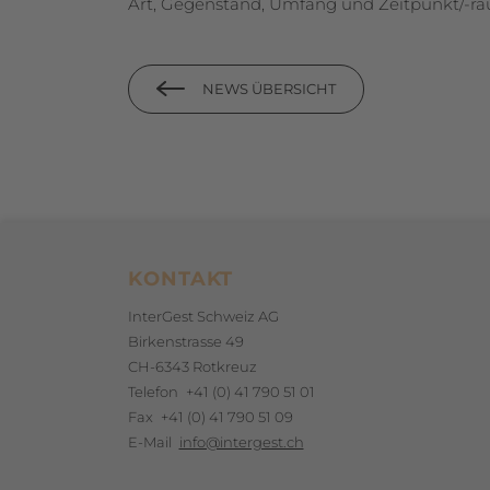
Art, Gegen­stand, Umfang und Zeitpunkt/-r
NEWS ÜBERSICHT
Footerbereich
KONTAKT
InterGest Schweiz AG
Birkenstrasse 49
CH-6343 Rotkreuz
Telefon
+41 (0) 41 790 51 01
Fax
+41 (0) 41 790 51 09
E-Mail
info@intergest.ch