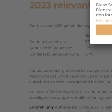
2023 relevant
Per 1. Januar 2024 gelten die folgenden ne
Bis 31. Dez
Standardsteuersatz
7.7%
Reduzierter Steuersatz
2.5%
Sondersatz Beherbergung
3.7%
Für periodenübergreifende Leistungen wie 
Rechnung das Entgelt auf den Leistungszei
aufgeführt werden. Massgebend für den Steue
Ist aus der Rechnung nicht klar erkennbar,
jeweiligen Leistungen entfällt, unterliegt 
Empfehlung
: Aufträge per Ende 2023 in Te