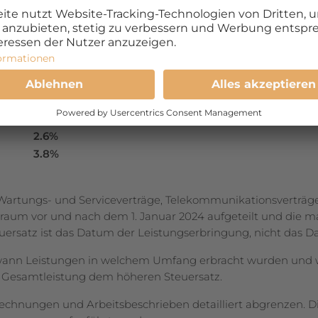
uen Mehrwertsteuersätze:
. 2023
Neu ab 1. Jan. 2024
8.1%
2.6%
3.8%
Wartungs- und Serviceverträge, Tele­kom­munikationsverträ
traum vor und nach dem 1. Januar 2024 aufgeteilt und die 
r­satz ist das Datum der Leistungserbringung, nicht das Dat
 wann Leistungen in welchem Umfang erbracht wurden und we
die Gesamtleistung dem höheren Steuersatz.
ilrechnungen und Arbeitsbeschrieben detailliert abgrenzen