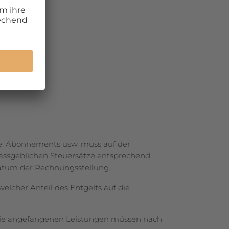
ge, Abonnements usw. muss auf der
massgeblichen Steuersätze entsprechend
um der Rech­nungs­­­stellung.
lcher Anteil des Entgelts auf die
. Die angefangenen Leistungen müssen nach