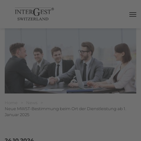
Haup
Breadcrumbnavigation
Sie befinden sich hier:
Home
>
News
>
Neue MWST-Bestimmung beim Ort der Dienstleistung ab 1.
Januar 2025
24.10.2024