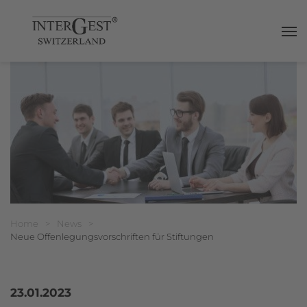
Haup
Breadcrumbnavigation
Sie befinden sich hier:
Home
>
News
>
Neue Offenlegungsvorschriften für Stiftungen
23.01.2023