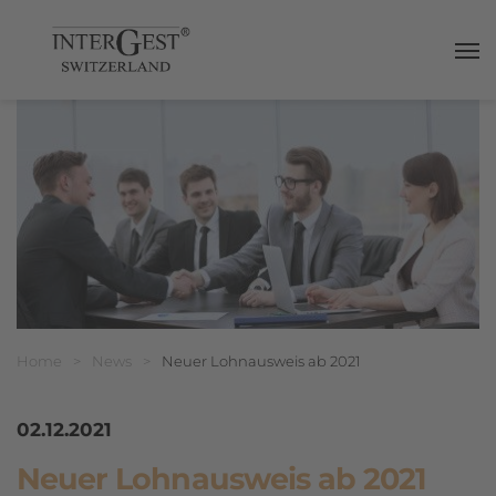
Haup
Breadcrumbnavigation
Sie befinden sich hier:
Home
>
News
>
Neuer Lohnausweis ab 2021
02.12.2021
Neuer Lohnausweis ab 2021