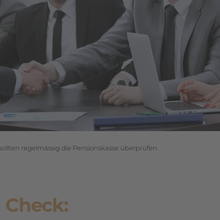
ion
ollten regelmässig die Pensionskasse überprüfen
 Check: