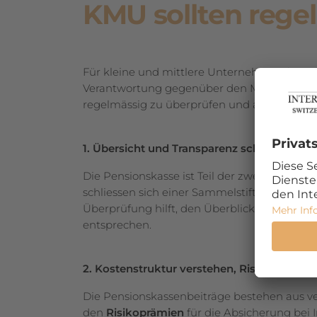
KMU sollten rege
Für kleine und mittlere Unternehmen (KMU) ist
Verantwortung gegenüber den Mitarbeitenden
regelmässig zu überprüfen und aktiv zu ste
1. Übersicht und Transparenz schaffen
Die Pensionskasse ist Teil der zweiten Säule 
schliessen sich einer Sammelstiftung an. D
Überprüfung hilft, den Überblick zu behalte
entsprechen.
2. Kostenstruktur verstehen, Risikoprämien
Die Pensionskassenbeiträge bestehen aus v
den
Risikoprämien
für die Absicherung bei 