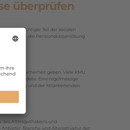
se überprüfen
 ist ein wichtiger Teil der sozialen
ohnt es sich, die Pensionskassenlösung
d finanzielle Sicherheit geben. Viele KMU
rwaltungsmodelle. Eine regelmässige
n des Betriebs und der Mitarbeitenden
u des Altersguthabens und
 Anbieter, Branche und Altersstruktur der