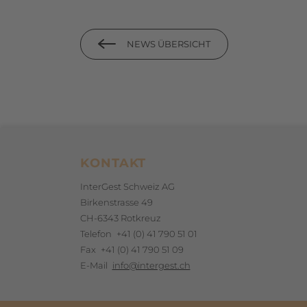
NEWS ÜBERSICHT
Footerbereich
KONTAKT
InterGest Schweiz AG
Birkenstrasse 49
CH-6343 Rotkreuz
Telefon
+41 (0) 41 790 51 01
Fax
+41 (0) 41 790 51 09
E-Mail
info@intergest.ch