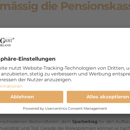
lmässig die Pensionskas
 die Pensionskasse mehr als nur eine gesetzliche Pflicht: Sie
 und gleichzeitig ein bedeutender Kostenfaktor. Deshalb l
uern.
und soll den Mitarbeitenden im Alter, bei Invalidität oder To
och jede Pensionskasse hat eigene Tarife, Leistungen und Ve
n und sicherzustellen, dass die Leistungen den Bedürfnisse
 im Blick behalten
erschiedenen Bestandteilen: dem
Sparbeitrag
für den Aufba
Invalidität und Tod. Gerade die Risikoprämien können je nach