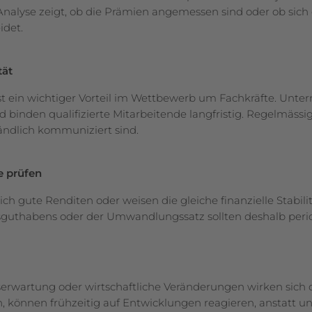
ge Analyse zeigt, ob die Prämien angemessen sind oder ob si
idet.
tät
st ein wichtiger Vorteil im Wettbewerb um Fachkräfte. Unte
 binden qualifizierte Mitarbeitende langfristig. Regelmässig
ändlich kommuniziert sind.
e prüfen
ich gute Renditen oder weisen die gleiche finanzielle Stabil
sguthabens oder der Umwandlungssatz sollten deshalb perio
rwartung oder wirtschaftliche Veränderungen wirken sich di
, können frühzeitig auf Entwicklungen reagieren, anstatt u