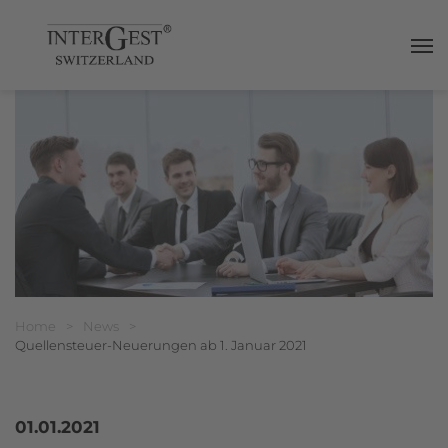
Haup
Breadcrumbnavigation
Sie befinden sich hier:
Home
>
News
>
Quellensteuer-Neuerungen ab 1. Januar 2021
01.01.2021