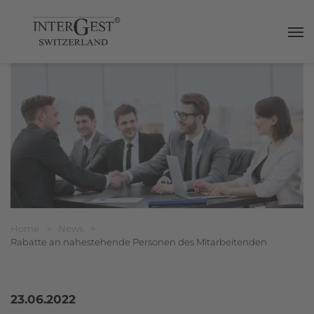
Haup
Breadcrumbnavigation
Sie befinden sich hier:
Home
>
News
>
Rabatte an nahestehende Personen des Mitarbeitenden
23.06.2022