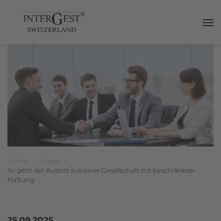
Haup
Breadcrumbnavigation
Sie befinden sich hier:
Home
>
News
>
So geht der Austritt aus einer Gesellschaft mit beschränkter
Haftung
25.09.2025