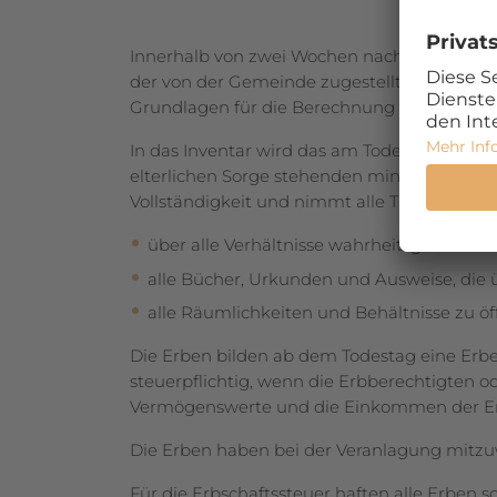
Innerhalb von zwei Wochen nach dem Tod ein
der von der Ge­meinde zugestellt wird. Der 
Grundlagen für die Berechnung der Erbschaf
In das Inventar wird das am Todestag beste
elterlichen Sorge stehenden minderjährigen
Vollständigkeit und nimmt alle Tatsachen auf
über alle Verhältnisse wahrheitsgemäss Au
alle Bücher, Urkunden und Ausweise, die
alle Räumlichkeiten und Behältnisse zu ö
Die Erben bilden ab dem Todestag eine Erbe
steuerpflichtig, wenn die Erbberechtigten od
Vermögenswerte und die Einkommen der Er
Die Erben haben bei der Veranlagung mitzuw
Für die Erbschaftssteuer haften alle Erben s