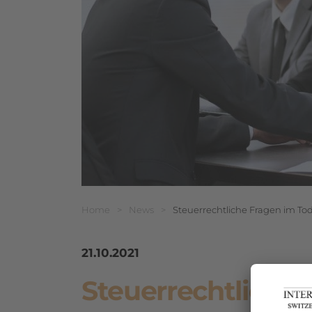
Breadcrumbnavigat
Sie befinden sich hier:
Home
>
News
>
Steuerrechtliche Fragen im Tod
21.10.2021
Steuerrechtliche 