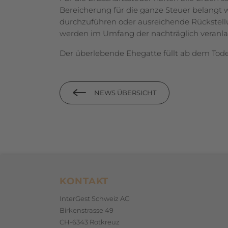
Bereicherung für die ganze Steuer belangt w
durchzuführen oder ausreichende Rückstellu
werden im Umfang der nachträglich veranlag
Der überlebende Ehegatte füllt ab dem Tode
NEWS ÜBERSICHT
Footerbereich
KONTAKT
InterGest Schweiz AG
Birkenstrasse 49
CH-6343 Rotkreuz