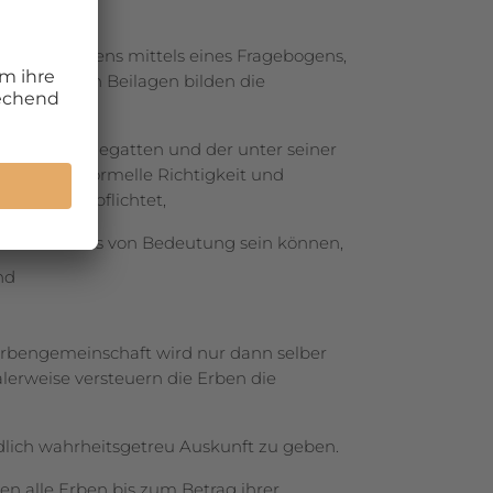
mmen, meistens mittels eines Fragebogens,
t sämtlichen Beilagen bilden die
 lebenden Ehegatten und der unter seiner
prüft die formelle Richtigkeit und
en sind verpflichtet,
 des Erblassers von Bedeutung sein können,
nd
 Erbengemeinschaft wird nur dann selber
­lerweise versteuern die Erben die
dlich wahrheitsgetreu Auskunft zu geben.
en alle Erben bis zum Betrag ihrer