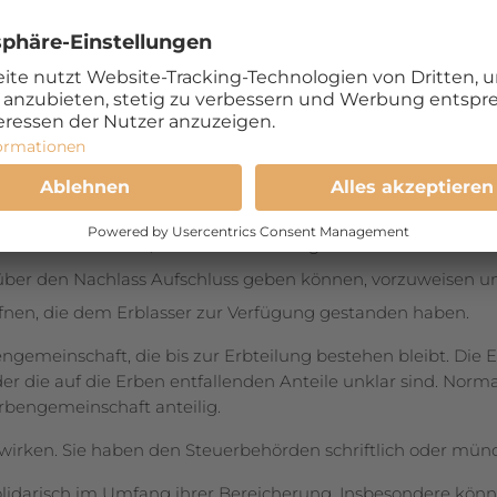
es Steuerpflichtigen wird ein amt­liches Inventar aufgeno
Inventarfragebogen und die Steuererklärung per Todestag mi
tssteuer.
hende Vermögen des Erblassers, seines in ungetrennter Ehe
 Kinder aufgenommen. Das zuständige Ge­mein­de­steueramt 
, die für die Steuerveranlagung von Bedeutung sind. Die Erb
skunft zu erteilen, die zur Feststellung der Steuerfaktoren
 über den Nachlass Aufschluss geben können, vorzuweisen u
ffnen, die dem Erblasser zur Verfügung gestanden haben.
ngemeinschaft, die bis zur Erbteilung bestehen bleibt. Die
er die auf die Erben entfallenden Anteile unklar sind. Nor­ma
bengemeinschaft anteilig.
irken. Sie haben den Steuerbe­hör­den schriftlich oder mün
olidarisch im Umfang ihrer Berei­che­rung. Insbesondere könn