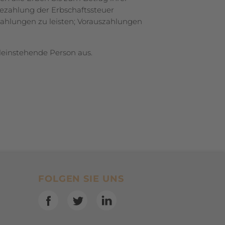
Bezahlung der Erbschaftssteuer
ahlungen zu leisten; Vor­auszahlungen
leinstehende Person aus.
SocialBookmarks
FOLGEN SIE UNS