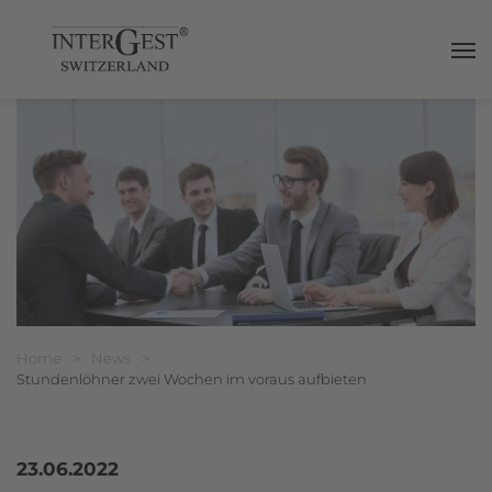
Haup
Breadcrumbnavigation
Sie befinden sich hier:
Home
>
News
>
Stundenlöhner zwei Wochen im voraus aufbieten
23.06.2022