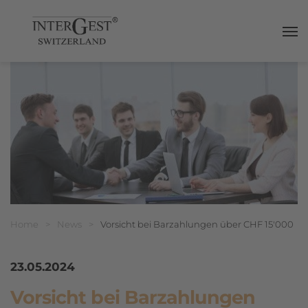
Haup
Breadcrumbnavigation
Sie befinden sich hier:
Home
>
News
>
Vorsicht bei Barzahlungen über CHF 15'000
23.05.2024
Vorsicht bei Barzahlungen