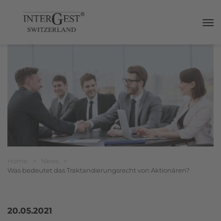
Haup
Breadcrumbnavigation
Sie befinden sich hier:
Home
>
News
>
Was bedeutet das Traktandierungsrecht von Aktionären?
20.05.2021