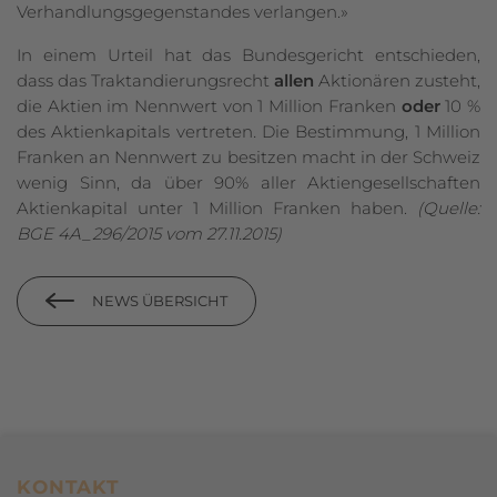
Verhandlungsgegenstandes verlangen.»
In einem Urteil hat das Bundesgericht entschieden,
dass das Traktan­die­rungs­recht
allen
Aktionären zusteht,
die Aktien im Nennwert von 1 Million Franken
oder
10 %
des Aktienkapitals vertreten
.
Die Bestimmung, 1 Million
Franken an Nennwert zu besitzen macht in der Schweiz
wenig Sinn, da über 90% aller Aktiengesellschaften
Aktienkapital unter 1 Million Franken haben.
(Quelle:
BGE 4A_296/2015 vom 27.11.2015)
NEWS ÜBERSICHT
Footerbereich
KONTAKT