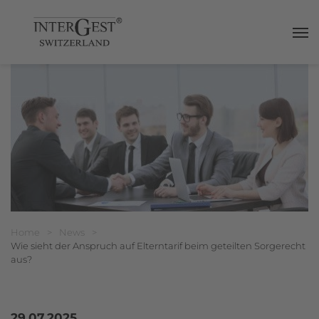
Haup
Breadcrumbnavigation
Sie befinden sich hier:
Home
>
News
>
Wie sieht der Anspruch auf Elterntarif beim geteilten Sorgerecht
aus?
29.07.2025